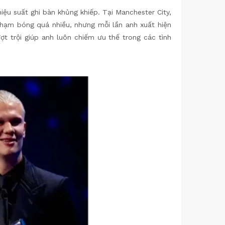
iệu suất ghi bàn khủng khiếp. Tại Manchester City,
chạm bóng quá nhiều, nhưng mỗi lần anh xuất hiện
t trội giúp anh luôn chiếm ưu thế trong các tình