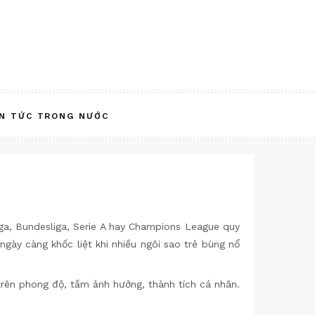
IN TỨC TRONG NƯỚC
iga, Bundesliga, Serie A hay Champions League quy
gày càng khốc liệt khi nhiều ngôi sao trẻ bùng nổ
trên phong độ, tầm ảnh hưởng, thành tích cá nhân.