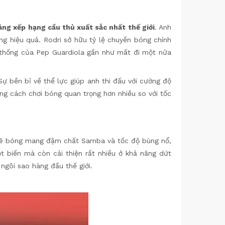
ảng xếp hạng cầu thủ xuất sắc nhất thế giới
. Anh
ng hiệu quả. Rodri sở hữu tỷ lệ chuyền bóng chính
ệ thống của Pep Guardiola gần như mất đi một nửa
ự bền bỉ về thể lực giúp anh thi đấu với cường độ
ong cách chơi bóng quan trọng hơn nhiều so với tốc
 rê bóng mang đậm chất Samba và tốc độ bùng nổ,
đột biến mà còn cải thiện rất nhiều ở khả năng dứt
 ngôi sao hàng đầu thế giới.