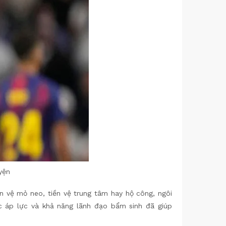
yện
ền vệ mỏ neo, tiền vệ trung tâm hay hộ công, ngôi
c áp lực và khả năng lãnh đạo bẩm sinh đã giúp