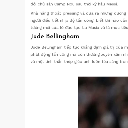
đội chủ sân Camp Nou sau thời kỳ hậu Messi.
Khả năng thoát pressing và đưa ra những đường 
người điều tiết nhịp độ tấn công, biết khi nào c
tượng mới của lò đào tạo La Masia và là mục tiêu 
Jude Bellingham
Jude Bellingham tiếp tục khẳng định giá trị của mộ
phát động tấn công mà còn thường xuyên xâm nhậ
và một tinh thần thép giúp anh luôn tỏa sáng trong