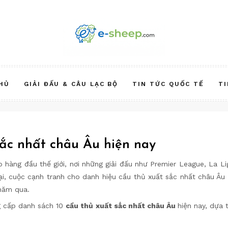
HỦ
GIẢI ĐẤU & CÂU LẠC BỘ
TIN TỨC QUỐC TẾ
T
sắc nhất châu Âu hiện nay
o hàng đầu thế giới, nơi những giải đấu như Premier League, La L
ại, cuộc cạnh tranh cho danh hiệu cầu thủ xuất sắc nhất châu Âu n
 năm qua.
 cấp danh sách 10
cầu thủ xuất sắc nhất châu Âu
hiện nay, dựa 