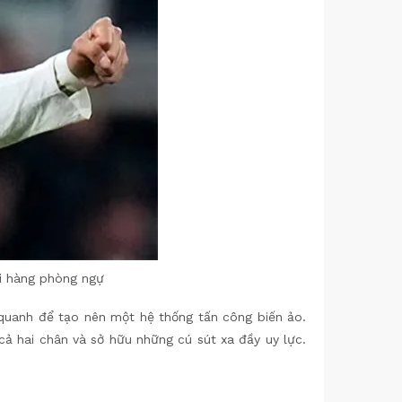
ọi hàng phòng ngự
 quanh để tạo nên một hệ thống tấn công biến ảo.
ả hai chân và sở hữu những cú sút xa đầy uy lực.