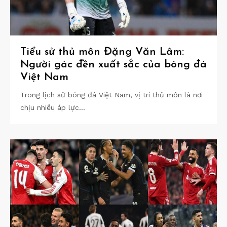
Tiểu sử thủ môn Đặng Văn Lâm:
Người gác đền xuất sắc của bóng đá
Việt Nam
Trong lịch sử bóng đá Việt Nam, vị trí thủ môn là nơi
chịu nhiều áp lực…