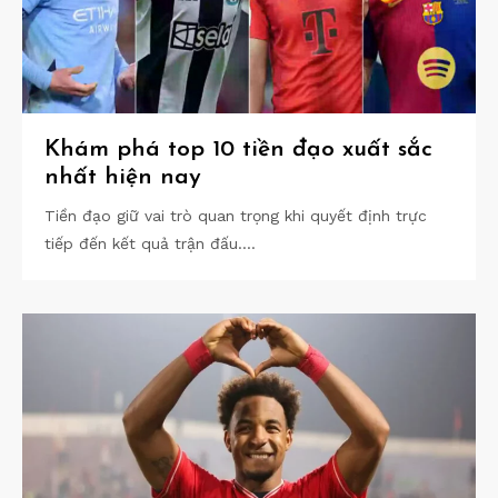
Khám phá top 10 tiền đạo xuất sắc
nhất hiện nay
Tiền đạo giữ vai trò quan trọng khi quyết định trực
tiếp đến kết quả trận đấu.…