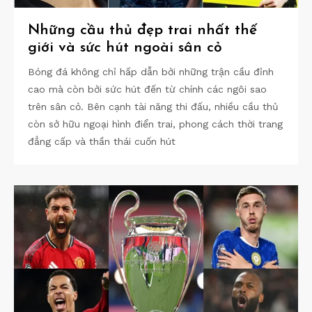
Những cầu thủ đẹp trai nhất thế
giới và sức hút ngoài sân cỏ
Bóng đá không chỉ hấp dẫn bởi những trận cầu đỉnh
cao mà còn bởi sức hút đến từ chính các ngôi sao
trên sân cỏ. Bên cạnh tài năng thi đấu, nhiều cầu thủ
còn sở hữu ngoại hình điển trai, phong cách thời trang
đẳng cấp và thần thái cuốn hút