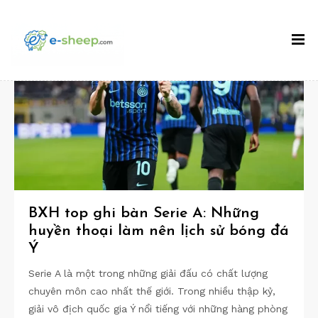
Skip
to
content
BXH top ghi bàn Serie A: Những
huyền thoại làm nên lịch sử bóng đá
Ý
Serie A là một trong những giải đấu có chất lượng
chuyên môn cao nhất thế giới. Trong nhiều thập kỷ,
giải vô địch quốc gia Ý nổi tiếng với những hàng phòng