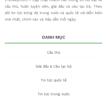
cầu thủ, huấn luyện viên, giải đấu và câu lạc bộ. Theo
dõi tin tức bóng đá trong nước và quốc tế với diễn biến
mới nhất, chính xác và hấp dẫn mỗi ngày.
DANH MỤC
Cầu thủ
Giải đấu & Câu lạc bộ
Tin tức quốc tế
Tin tức trong nước