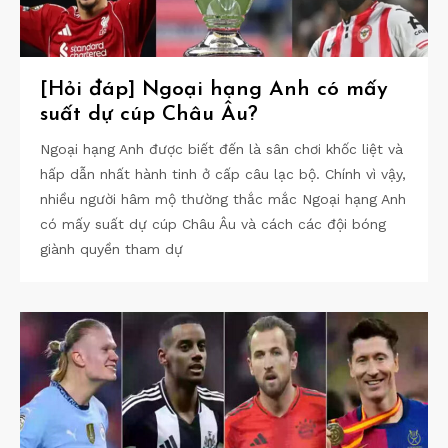
[Hỏi đáp] Ngoại hạng Anh có mấy
suất dự cúp Châu Âu?
Ngoại hạng Anh được biết đến là sân chơi khốc liệt và
hấp dẫn nhất hành tinh ở cấp câu lạc bộ. Chính vì vậy,
nhiều người hâm mộ thường thắc mắc Ngoại hạng Anh
có mấy suất dự cúp Châu Âu và cách các đội bóng
giành quyền tham dự