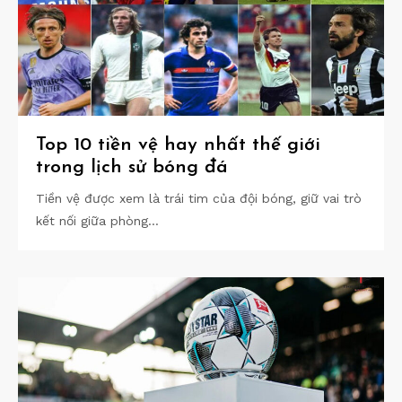
Top 10 tiền vệ hay nhất thế giới
trong lịch sử bóng đá
Tiền vệ được xem là trái tim của đội bóng, giữ vai trò
kết nối giữa phòng…